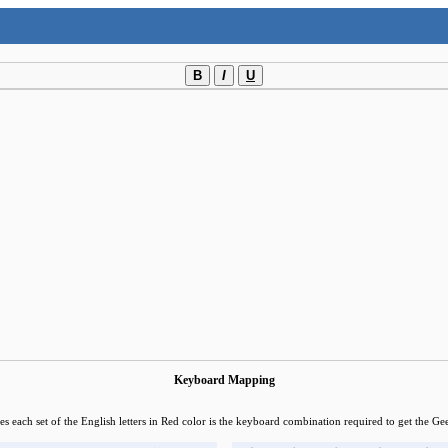
B
I
U
Keyboard Mapping
les each set of the English letters in Red color is the keyboard combination required to get the Gee