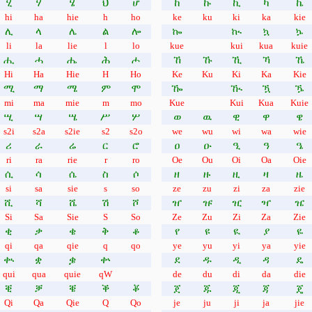
ሂ
ሃ
ሄ
ህ
ሆ
ከ
ኩ
ኪ
ካ
ኬ
hi
ha
hie
h
ho
ke
ku
ki
ka
kie
ሊ
ላ
ሌ
ል
ሎ
ኰ
ኲ
ኳ
ኴ
li
la
lie
l
lo
kue
kui
kua
kuie
ሒ
ሓ
ሔ
ሕ
ሖ
ኸ
ኹ
ኺ
ኻ
ኼ
Hi
Ha
Hie
H
Ho
Ke
Ku
Ki
Ka
Kie
ሚ
ማ
ሜ
ም
ሞ
ዀ
ዂ
ዃ
ዄ
mi
ma
mie
m
mo
Kue
Kui
Kua
Kuie
ሢ
ሣ
ሤ
ሥ
ሦ
ወ
ዉ
ዊ
ዋ
ዌ
s2i
s2a
s2ie
s2
s2o
we
wu
wi
wa
wie
ሪ
ራ
ሬ
ር
ሮ
ዐ
ዑ
ዒ
ዓ
ዔ
ri
ra
rie
r
ro
Oe
Ou
Oi
Oa
Oie
ሲ
ሳ
ሴ
ስ
ሶ
ዘ
ዙ
ዚ
ዛ
ዜ
si
sa
sie
s
so
ze
zu
zi
za
zie
ሺ
ሻ
ሼ
ሽ
ሾ
ዠ
ዡ
ዢ
ዣ
ዤ
Si
Sa
Sie
S
So
Ze
Zu
Zi
Za
Zie
ቂ
ቃ
ቄ
ቅ
ቆ
የ
ዩ
ዪ
ያ
ዬ
qi
qa
qie
q
qo
ye
yu
yi
ya
yie
ቊ
ቋ
ቌ
ቍ
ደ
ዱ
ዲ
ዳ
ዴ
qui
qua
quie
qW
de
du
di
da
die
ቒ
ቓ
ቔ
ቕ
ቖ
ጀ
ጁ
ጂ
ጃ
ጄ
Qi
Qa
Qie
Q
Qo
je
ju
ji
ja
jie