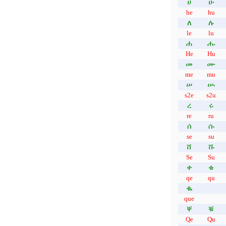
ሀ
ሁ
he
hu
ለ
ሉ
le
lu
ሐ
ሑ
He
Hu
መ
ሙ
me
mu
ሠ
ሡ
s2e
s2u
ረ
ሩ
re
ru
ሰ
ሱ
se
su
ሸ
ሹ
Se
Su
ቀ
ቁ
qe
qu
ቈ
que
ቐ
ቑ
Qe
Qu