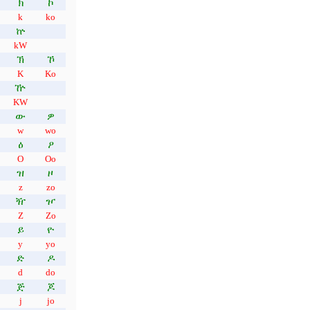
ክ
ኮ
k
ko
ኵ
kW
ኽ
ኾ
K
Ko
ዅ
KW
ው
ዎ
w
wo
ዕ
ዖ
O
Oo
ዝ
ዞ
z
zo
ዥ
ዦ
Z
Zo
ይ
ዮ
y
yo
ድ
ዶ
d
do
ጅ
ጆ
j
jo